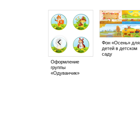
Фон «Осень» для
детей в детском
Стенгазета для
саду
поздравления с
днем рождения в
Оформление
детский сад
группы
«Одуванчик»