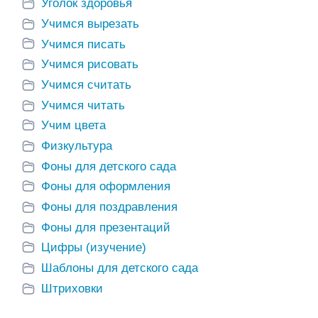
Уголок здоровья
Учимся вырезать
Учимся писать
Учимся рисовать
Учимся считать
Фон
Учимся читать
дете
Стенгазета для
сад
поздравления с
Учим цвета
 фоны
днем рождения в
Оформление
Физкультура
+
детский сад
группы
лакаты
Фоны для детского сада
«Одуванчик»
 А4)
Фоны для оформления
Фоны для поздравления
Фоны для презентаций
Цифры (изучение)
Шаблоны для детского сада
Штриховки