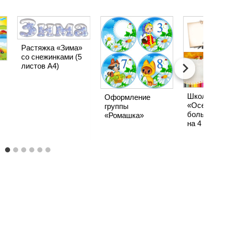
Растяжка «Зима»
со снежинками (5
листов А4)
Школьные
Оформление
«Осень» (
группы
большие п
«Ромашка»
на 4 листа