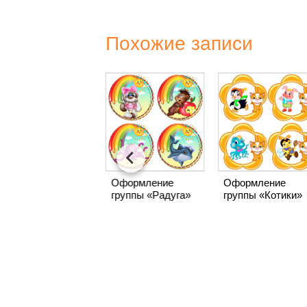
Похожие записи
Большой фон для
плаката «Осень»
из 9 листов А4
Оформление
Оформление
группы «Радуга»
группы «Котики»