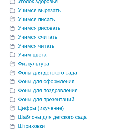
Уголок здоровья
Учимся вырезать
Учимся писать
Учимся рисовать
Учимся считать
Учимся читать
Учим цвета
Физкультура
Большой фон для
Фоны для детского сада
плаката «Осень»
из 9 листов А4
Фоны для оформления
Оформление
Офо
группы «Радуга»
груп
Фоны для поздравления
отая
Фоны для презентаций
Цифры (изучение)
Шаблоны для детского сада
Штриховки