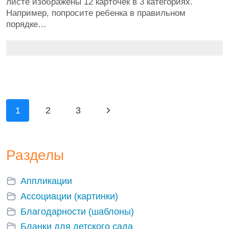
листе изображены 12 карточек в 3 категориях.
Например, попросите ребенка в правильном
порядке…
Навигация
Следующая
1
2
3
по
страница
страницам
Разделы
Аппликации
Ассоциации (картинки)
Благодарности (шаблоны)
Бланки для детского сада