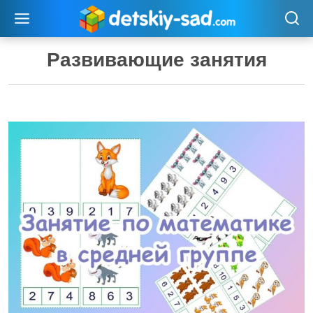
Перейти
к
содержимому
Развивающие занятия