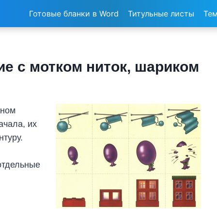
Готовые бланки в Word
Титульные листы
Тем
е с мотком ниток, шариком
ьном
ачала, их
нтуру.
отдельные