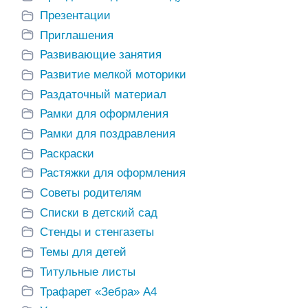
Презентации
Приглашения
Развивающие занятия
«Угощения для
Занятие для
«Бо
щее
лесных
развития речи
мал
Развитие мелкой моторики
такан,
зверюшек» —
«Мячик»
заня
занятие для
Раздаточный материал
разв
 день».
развития речи в
Рамки для оформления
ДОУ
Рамки для поздравления
Раскраски
Растяжки для оформления
Советы родителям
Списки в детский сад
Стенды и стенгазеты
Темы для детей
Титульные листы
Трафарет «Зебра» А4