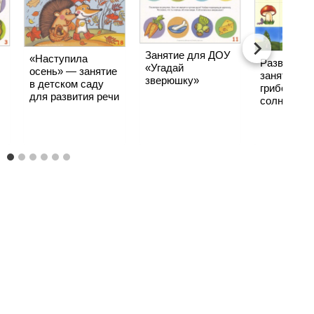
Занятие для ДОУ
«Наступила
Развиваю
«Угадай
осень» — занятие
занятие «С
зверюшку»
в детском саду
грибок и
для развития речи
солнечный