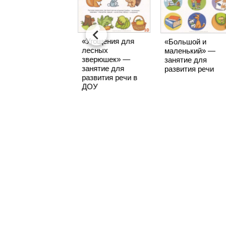
«Угощения для
Занятие для
«Большой и
лесных
развития речи
маленький» —
зверюшек» —
«Мячик»
занятие для
занятие для
развития речи
развития речи в
ДОУ