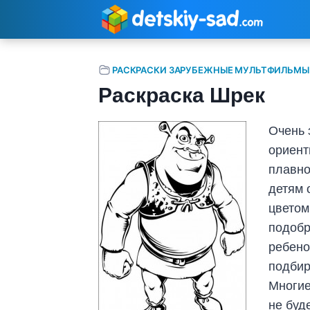
Перейти
к
содержимому
РАСКРАСКИ ЗАРУБЕЖНЫЕ МУЛЬТФИЛЬМЫ
Раскраска Шрек
Очень 
ориент
плавно
детям 
цветом
подобр
ребено
подбир
Многие
не буд