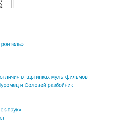
троитель»
 отличия в картинках мультфильмов
уромец и Соловей разбойник
ек-паук»
ет