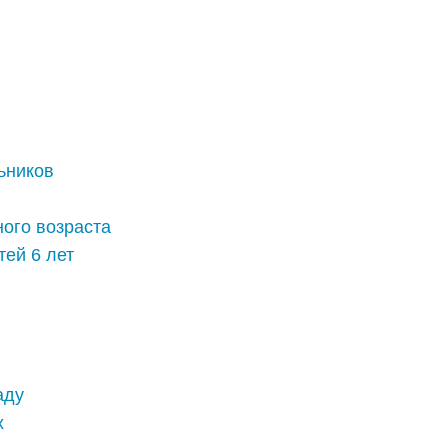
ьников
ого возраста
ей 6 лет
аду
х