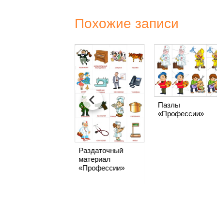
Похожие записи
Пазлы
«Профессии»
«Профессии» —
Раздаточный
картинки для
материал
детей
«Профессии»