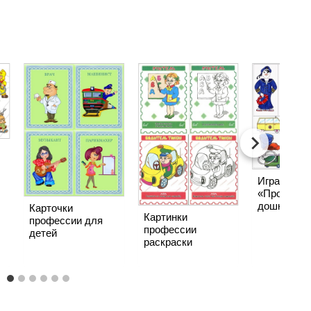
Игра
«Професси
дошкольни
Карточки
Картинки
профессии для
профессии
детей
раскраски