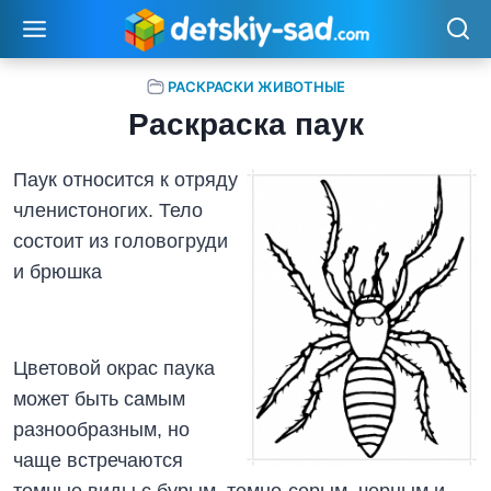
Перейти
к
содержимому
РАСКРАСКИ ЖИВОТНЫЕ
Раскраска паук
Паук относится к отряду
членистоногих. Тело
состоит из головогруди
и брюшка
Цветовой окрас паука
может быть самым
разнообразным, но
чаще встречаются
темные виды с бурым, темно-серым, черным и