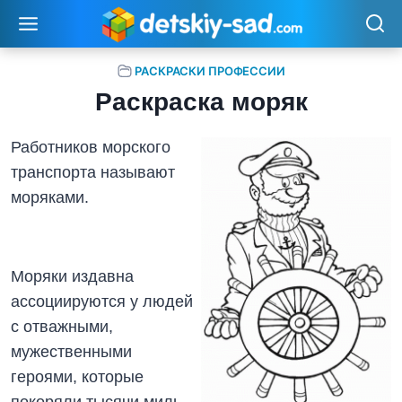
Перейти
к
содержимому
РАСКРАСКИ ПРОФЕССИИ
Раскраска моряк
Работников морского
транспорта называют
моряками.
Моряки издавна
ассоциируются у людей
с отважными,
мужественными
героями, которые
покоряли тысячи миль