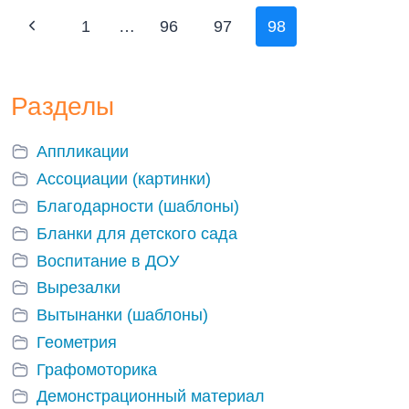
Навигация
Предыдущая
1
…
96
97
98
по
страница
страницам
Разделы
Аппликации
Ассоциации (картинки)
Благодарности (шаблоны)
Бланки для детского сада
Воспитание в ДОУ
Вырезалки
Вытынанки (шаблоны)
Геометрия
Графомоторика
Демонстрационный материал