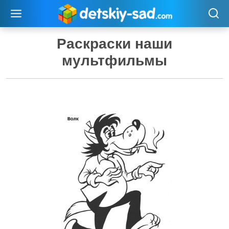
Перейти
к
содержимому
Раскраски наши
мультфильмы