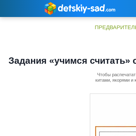
Перейти
к
содержимому
ПРЕДВАРИТЕЛЬ
Задания «учимся считать» 
Чтобы распечатать
китами, якорями и