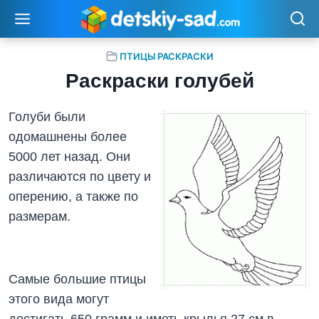
Перейти
к
содержимому
ПТИЦЫ РАСКРАСКИ
Раскраски голубей
Голуби были
одомашнены более
5000 лет назад. Они
различаются по цвету и
оперению, а также по
размерам.
Самые большие птицы
этого вида могут
достигать 650 грамм и иметь крылья 27 см в