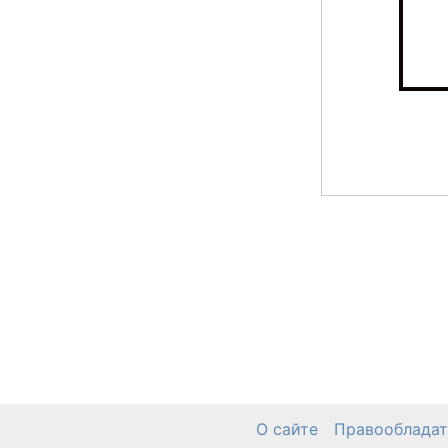
О сайте
Правооблада