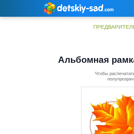
Перейти
к
содержимому
ПРЕДВАРИТЕЛЬ
Альбомная рамка
Чтобы распечатать
полупрозрач