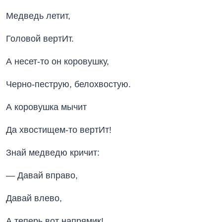
Медведь летит,
Головой вертИт.
А несет-то он коровушку,
Черно-пеструю, белохвостую.
А коровушка мычит
Да хвостищем-то вертИт!
Знай медведю кричит:
— Давай вправо,
Давай влево,
А теперь вот напрямик!