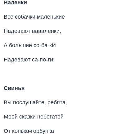
Валенки
Все собачки маленькие
Надевают ваааленки,
А большие со-ба-кИ
Надевают са-по-ги!
Свинья
Вы послушайте, ребята,
Моей сказки небогатой
От конька-горбунка