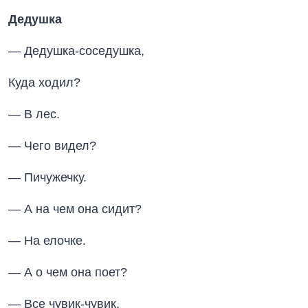
Дедушка
— Дедушка-соседушка,
Куда ходил?
— В лес.
— Чего видел?
— Пичужечку.
— А на чем она сидит?
— На елочке.
— А о чем она поет?
— Все чувик-чувик,