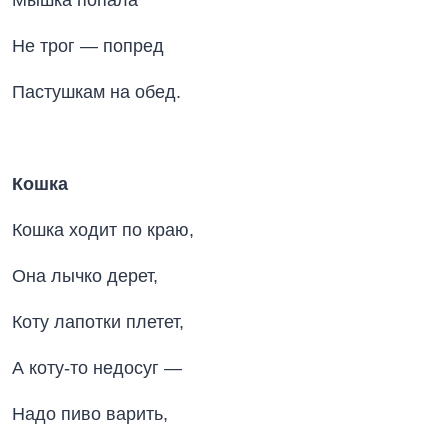
Не трог — попред
Пастушкам на обед.
Кошка
Кошка ходит по краю,
Она лычко дерет,
Коту лапотки плетет,
А коту-то недосуг —
Надо пиво варить,