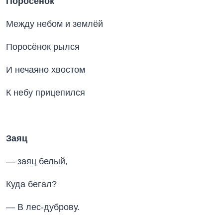
Поросенок
Между небом и землёй
Поросёнок рылся
И нечаяно хвостом
К небу прицепился
Заяц
— заяц белый,
Куда бегал?
— В лес-дуброву.