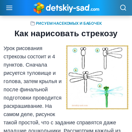
Перейти
к
содержимому
РИСУЕМ НАСЕКОМЫХ И БАБОЧЕК
Как нарисовать стрекозу
Урок рисования
стрекозы состоит и 4
пунктов. Сначала
рисуется туловище и
голова, затем крылья и
после финальной
подготовки проводится
раскрашивание. На
самом деле, рисунок
такой простой, что с задание справятся даже
младшие дошкольники. Рассмотрим каждый из