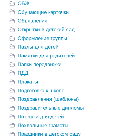
ОБЖ
Обучающие карточки
Объявления
Открытки в детский сад
Оформление группы
Пазлы для детей
Памятки для родителей
Папки передвижки
ПДД
Поз
Поздравительный
Шаблон диплома
ельный
дип
диплом «С
Плакаты
с гербом РФ
око
окончанием
це
Подготовка к школе
перв
детского сада»
ада»
Поздравления (шаблоны)
Поздравительные дипломы
Потешки для детей
Похвальные грамоты
Праздники в детском саду