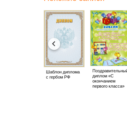
Поздравительны
Поздравительный
Шаблон диплома
диплом «С
диплом «С
с гербом РФ
окончанием
окончанием
первого класса»
детского сада»