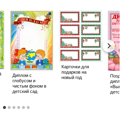
Карточки для
подарков на
й
Диплом с
Поздравит
новый год
глобусом и
диплом
чистым фоном в
«Выпускни
детский сад
детского с