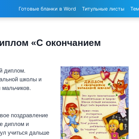
Готовые бланки в Word
Титульные листы
Тем
иплом «С окончанием
й диплом.
чальной школы и
я мальчиков.
ивое поздравление
те диплом и
мул учиться дальше