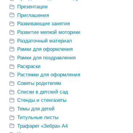
Презентации
Приглашения
Развивающие занятия
Развитие мелкой моторики
Раздаточный материал
Рамки для оформления
Диагностическая
Бланк
Диаг
рты по
Рамки для поздравления
карта по
диагностической
карт
ршей
экологическому
карты по
муз
Раскраски
воспитанию в
развитию речи в
вос
Растяжки для оформления
подготовительной
старшей группе
ста
группе
Советы родителям
Списки в детский сад
Стенды и стенгазеты
Темы для детей
Титульные листы
Трафарет «Зебра» А4