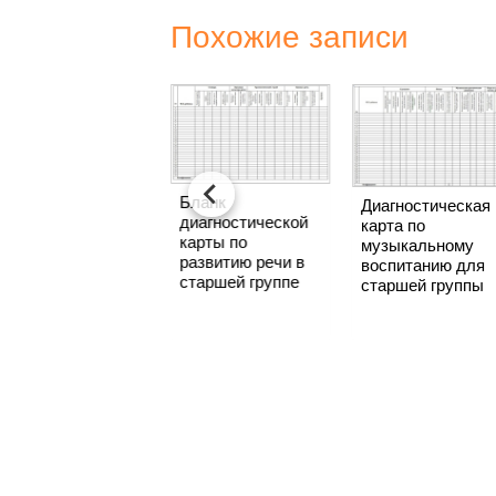
Похожие записи
Диагностическая
Бланк
Диагностическая
карта по
диагностической
карта по
экологическому
карты по
музыкальному
воспитанию в
развитию речи в
воспитанию для
подготовительной
старшей группе
старшей группы
группе